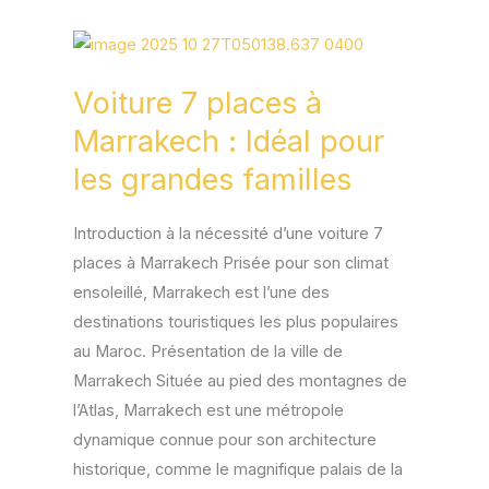
Voiture
7
Voiture 7 places à
places
à
Marrakech : Idéal pour
Marrakech
les grandes familles
:
Idéal
Introduction à la nécessité d’une voiture 7
pour
places à Marrakech Prisée pour son climat
les
ensoleillé, Marrakech est l’une des
grandes
destinations touristiques les plus populaires
familles
au Maroc. Présentation de la ville de
Marrakech Située au pied des montagnes de
l’Atlas, Marrakech est une métropole
dynamique connue pour son architecture
historique, comme le magnifique palais de la