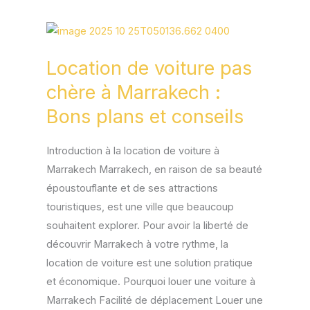
Location
de
Location de voiture pas
voiture
pas
chère à Marrakech :
chère
Bons plans et conseils
à
Marrakech
Introduction à la location de voiture à
:
Marrakech Marrakech, en raison de sa beauté
Bons
époustouflante et de ses attractions
plans
touristiques, est une ville que beaucoup
et
souhaitent explorer. Pour avoir la liberté de
conseils
découvrir Marrakech à votre rythme, la
location de voiture est une solution pratique
et économique. Pourquoi louer une voiture à
Marrakech Facilité de déplacement Louer une