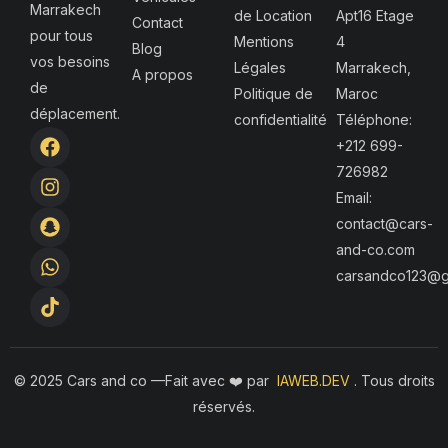
Marrakech
de Location
Apt16 Etage
Contact
pour tous
Mentions
4
Blog
vos besoins
Légales
Marrakech,
A propos
de
Politique de
Maroc
déplacement.
confidentialité
Téléphone:
F
I
S
W
T
+212 699-
a
n
n
h
i
726982
c
s
a
a
k
e
t
p
t
t
Email:
b
a
c
s
o
contact@cars-
o
g
h
a
k
and-co.com
o
r
a
p
k
a
t
p
carsandco123@g
m
© 2025 Cars and co —F
ait avec ❤️ par
IAWEB.DEV
. Tous droits
réservés.