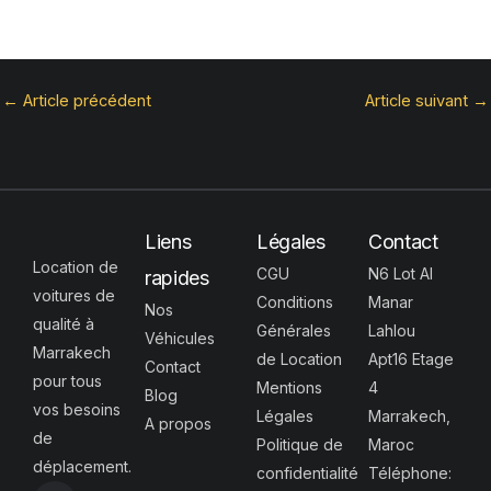
←
Article précédent
Article suivant
→
Liens
Légales
Contact
Location de
CGU
N6 Lot Al
rapides
voitures de
Conditions
Manar
Nos
qualité à
Générales
Lahlou
Véhicules
Marrakech
de Location
Apt16 Etage
Contact
pour tous
Mentions
4
Blog
vos besoins
Légales
Marrakech,
A propos
de
Politique de
Maroc
déplacement.
confidentialité
Téléphone:
F
I
S
W
T