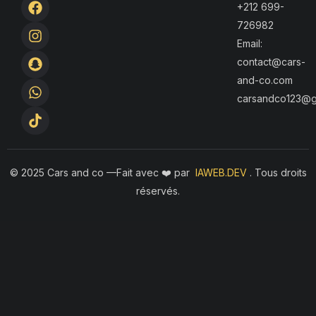
+212 699-
a
n
n
h
i
726982
c
s
a
a
k
e
t
p
t
t
Email:
b
a
c
s
o
contact@cars-
o
g
h
a
k
and-co.com
o
r
a
p
k
a
t
p
carsandco123@g
m
© 2025 Cars and co —F
ait avec ❤️ par
IAWEB.DEV
. Tous droits
réservés.